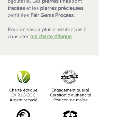
bijouterie.
Les
pierres fines
sont
tracées
et les
pierres précieuses
certifiées
Fair Gems Process
.
Pour en savoir plus n'hésitez pas à
consulter
ma charte éthique
.
Charte éthique
Engagement qualité
Or RJC-COC
Certificat d'authencité
Argent recyclé
Poinçon de maître
Paypal / CB
Frais de port
Virement bancaire
Colissimo 5.50 €