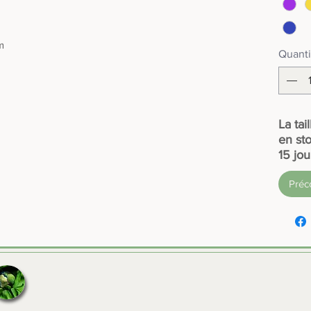
m
Quanti
La tai
en sto
15 jou
Pré