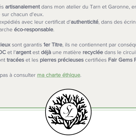
ués
artisanalement
dans mon atelier du Tarn et Garonne, 
 sur chacun d'eux.
xpédiés avec leur certificat d'
authenticité
, dans des écri
arche
éco-responsable
.
ieux
sont garantis
1er Titre
, ils ne contiennent par conséq
OC
et l'
argent
est
déjà
une matière
recyclée
dans le circui
ont
tracées
et les
pierres précieuses
certifiées
Fair Gems 
 pas à consulter
ma charte éthique
.