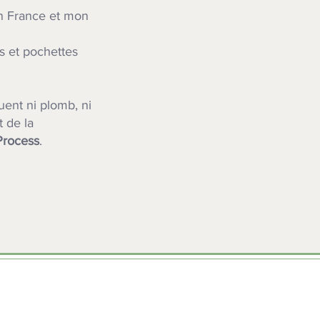
en France et mon
ns et pochettes
uent ni plomb, ni
t de la
Process
.