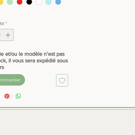
té
*
lle et/ou le modèle n'est pas
ck, il vous sera expédié sous
rs
commander