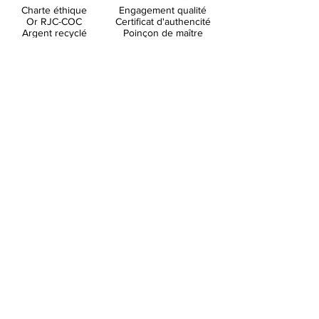
Charte éthique
Engagement qualité
Or RJC-COC
Certificat d'authencité
Argent recyclé
Poinçon de maître
Paypal / CB
Frais de port
Virement bancaire
Colissimo 5.50 €
Chèque
Offerts à partir de 200 €
Expédition 24/48H
Satisfait ou remboursé
Livraison 48 H
(sauf articles portés ou
Suivi avec garantie
sur mesure)
sara.lemonnier@hotmail.fr
06.77.55.67.20
Réponse sous 24/48H