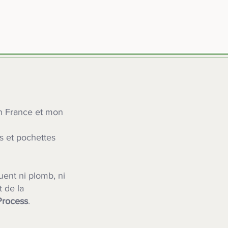
en France et mon
ns et pochettes
uent ni plomb, ni
t de la
Process
.