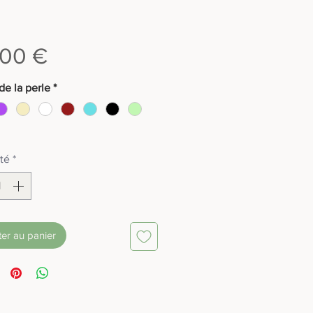
Prix
,00 €
de la perle
*
té
*
ter au panier