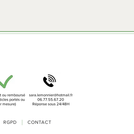
it ou remboursé
sara.lemonnier@hotmail.fr
ticles portés ou
06.77.55.67.20
r mesure)
Réponse sous 24/48H
RGPD
CONTACT