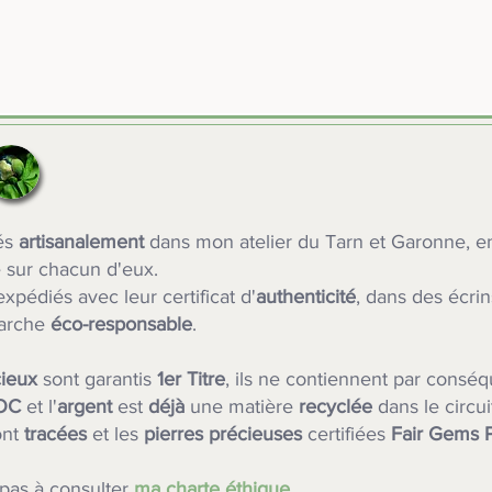
ués
artisanalement
dans mon atelier du Tarn et Garonne, 
 sur chacun d'eux.
xpédiés avec leur certificat d'
authenticité
, dans des écri
arche
éco-responsable
.
ieux
sont garantis
1er Titre
, ils ne contiennent par conséq
OC
et l'
argent
est
déjà
une matière
recyclée
dans le circui
ont
tracées
et les
pierres précieuses
certifiées
Fair Gems 
 pas à consulter
ma charte éthique
.