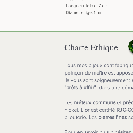
Longueur totale: 7 cm
Diamètre tige: 1mm
Charte Ethique
Tous mes bijoux sont fabriq
poinçon de maître
est apposé
Ils vous sont soigneusement e
"prêts à offrir"
dans une dém
Les
métaux communs
et
préc
nickel. L'
or
est certifié
RJC-C
bijouterie.
Les
pierres fines
s
Pour en savoir plus n'hésitez