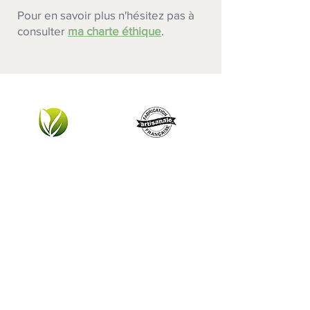
Pour en savoir plus n'hésitez pas à
consulter
ma charte éthique
.
Charte éthique
Engagement qualité
Or RJC-COC
Certificat d'authencité
Argent recyclé
Poinçon de maître
Paypal / CB
Frais de port
Virement bancaire
Colissimo 5.50 €
Chèque
Offerts à partir de 200 €