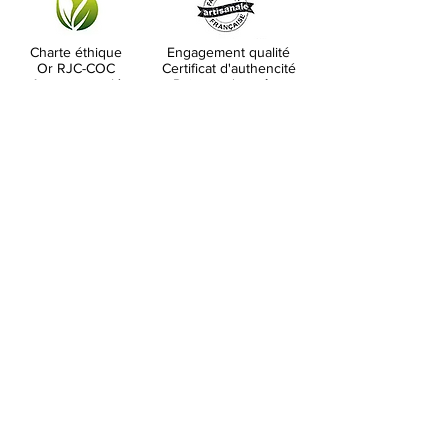
Charte éthique
Engagement qualité
Or RJC-COC
Certificat d'authencité
Argent recyclé
Poinçon de maître
Paypal / CB
Frais de port
Virement bancaire
Colissimo 5.50 €
Chèque
Offerts à partir de 200 €
Expédition 24/48H
Satisfait ou remboursé
Livraison 48 H
(sauf articles portés ou
Suivi avec garantie
sur mesure)