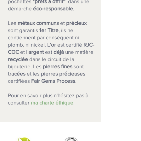
pochettes
"prêts à offrir"
dans une
démarche
éco-responsable
.
Les
métaux communs
et
précieux
sont garantis
1er Titre
, ils ne
contiennent par conséquent ni
plomb, ni nickel. L'
or
est certifié
RJC-
COC
et l'
argent
est
déjà
une matière
recyclée
dans le circuit de la
bijouterie.
Les
pierres fines
sont
tracées
et les
pierres précieuses
certifiées
Fair Gems Process
.
Pour en savoir plus n'hésitez pas à
consulter
ma charte éthique
.